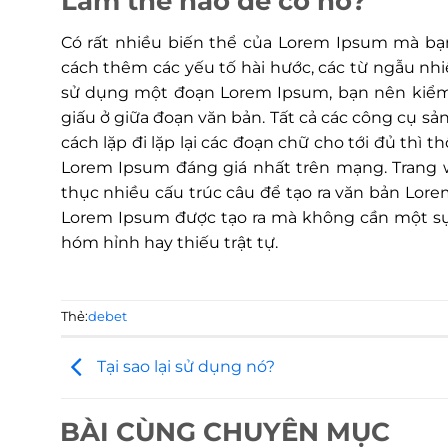
Làm thế nào để có nó?
Có rất nhiều biến thể của Lorem Ipsum mà bạn
cách thêm các yếu tố hài hước, các từ ngẫu nhi
sử dụng một đoạn Lorem Ipsum, bạn nên kiểm 
giấu ở giữa đoạn văn bản. Tất cả các công cụ 
cách lặp đi lặp lại các đoạn chữ cho tới đủ thì 
Lorem Ipsum đáng giá nhất trên mạng. Trang w
thục nhiều cấu trúc câu để tạo ra văn bản Lore
Lorem Ipsum được tạo ra mà không cần một sự 
hóm hỉnh hay thiếu trật tự.
Thẻ:
debet
Tại sao lại sử dụng nó?
BÀI CÙNG CHUYÊN MỤC