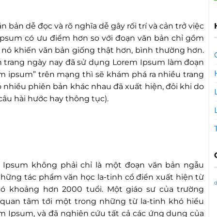
 bản dễ đọc và rõ nghĩa dễ gây rối trí và cản trở việc
 Ipsum có ưu điểm hơn so với đoạn văn bản chỉ gồm
à nó khiến văn bản giống thật hơn, bình thường hơn.
n trang ngày nay đã sử dụng Lorem Ipsum làm đoạn
em ipsum” trên mạng thì sẽ khám phá ra nhiều trang
 nhiều phiên bản khác nhau đã xuất hiện, đôi khi do
câu hài hước hay thông tục).
m Ipsum không phải chỉ là một đoạn văn bản ngẫu
những tác phẩm văn học la-tinh cổ điển xuất hiện từ
ó khoảng hơn 2000 tuổi. Một giáo sư của trường
quan tâm tới một trong những từ la-tinh khó hiểu
rem Ipsum, và đã nghiên cứu tất cả các ứng dụng của