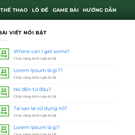
THỂ THAO
LÔ ĐỀ
GAME BÀI
HƯỚNG DẪN
BÀI VIẾT NỔI BẬT
Where can I get some?
22
Th8
Chức năng bình luận bị tắt
ở
Where
can
Lorem Ipsum là gì 1?
22
I
Th8
Chức năng bình luận bị tắt
ở
get
Lorem
some?
Ipsum
Nó đến từ đâu?
22
là
Th8
Chức năng bình luận bị tắt
ở
gì
Nó
1?
đến
Tại sao lại sử dụng nó?
22
từ
Th8
Chức năng bình luận bị tắt
ở
đâu?
Tại
sao
Lorem Ipsum là gì?
22
lại
Th8
Chức năng bình luận bị tắt
ở