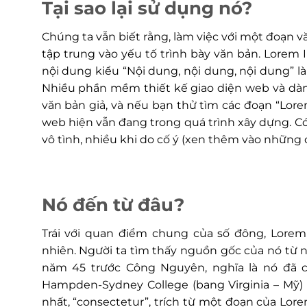
Tại sao lại sử dụng nó?
Chúng ta vẫn biết rằng, làm việc với một đoạn văn
tập trung vào yếu tố trình bày văn bản. Lorem
nội dung kiểu “Nội dung, nội dung, nội dung” l
Nhiều phần mềm thiết kế giao diện web và dà
văn bản giả, và nếu bạn thử tìm các đoạn “Lor
web hiện vẫn đang trong quá trình xây dựng. Có
vô tình, nhiều khi do cố ý (xen thêm vào những 
Nó đến từ đâu?
Trái với quan điểm chung của số đông, Lore
nhiên. Người ta tìm thấy nguồn gốc của nó từ 
năm 45 trước Công Nguyên, nghĩa là nó đã c
Hampden-Sydney College (bang Virginia – Mỹ) 
nhất, “consectetur”, trích từ một đoạn của Lo