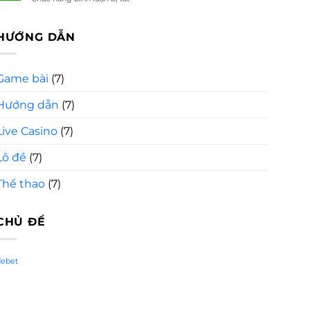
sử
Lorem
dụng
Ipsum
nó?
là
HƯỚNG DẪN
gì?
Game bài
(7)
Hướng dẫn
(7)
Live Casino
(7)
Lô đề
(7)
Thể thao
(7)
CHỦ ĐỀ
debet